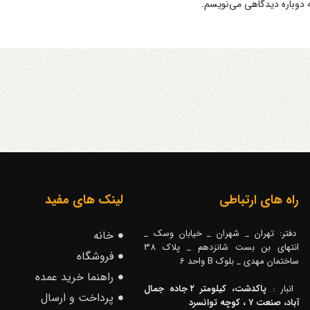
ه دوباره دیدگاهی می‌نویسم.
راه های ارتباطی
لینک های مفید
دفتر: تهران _ شهران _ خیابان وسک _
خانه
انتهای بن بست شانزدهم _ پلاک 38
فروشگاه
ساختمان مهدی _ بلوک B واحد 6
راهنما خرید عمده
انبار :
پاکدشت، کیلومتر ۲ جاده جمال
پرداخت و ارسال
آباد، صنعت ۷ ، کوچه توانسرد