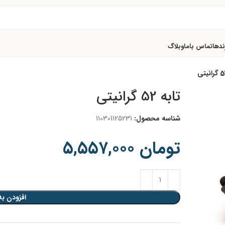
ندها
تماس باما
وبلاگ
تابه 52 گرانیتی
شناسه محصول:
110301125231
تومان
۵,۵۵۷,۰۰۰
افزودن به