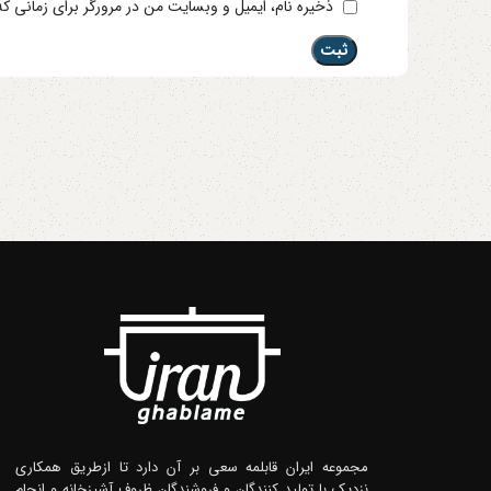
ذخیره نام، ایمیل و وبسایت من در مرورگر برای زمانی ک
مجموعه ایران قابلمه سعی بر آن دارد تا ازطریق همکاری
نزدیک با تولید کنندگان و فروشندگان ظروف آشپزخانه و انجام