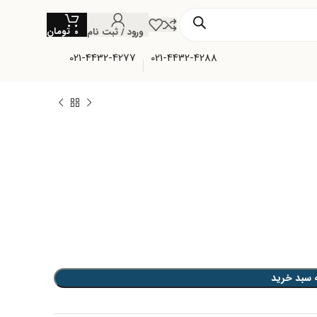
تومان
ورود / ثبت نام
۰
021-4432-4277
021-4432-4288
 سبد خرید