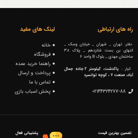
راه های ارتباطی
لینک های مفید
دفتر: تهران _ شهران _ خیابان وسک _
خانه
انتهای بن بست شانزدهم _ پلاک 38
فروشگاه
ساختمان مهدی _ بلوک B واحد 6
راهنما خرید عمده
انبار :
پاکدشت، کیلومتر ۲ جاده جمال
پرداخت و ارسال
آباد، صنعت ۷ ، کوچه توانسرد
تماس با ما
02144324277-88
پخش اسباب بازی
تضمین بهترین قیمت
پشتیبانی فعال