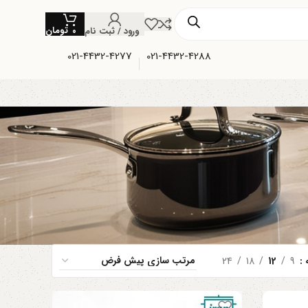
تومان
ورود / ثبت نام
۰
021-4432-4277
021-4432-4288
ه
9
12
18
24