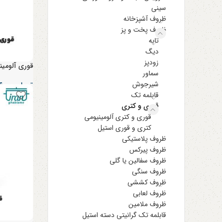
سینی
ظروف آشپزخانه
ظروف پخت و پز
تابه
دیگ
زودپز
قوری آلومینومی سایز 
سماور
شیرجوش
تومان
۲۵۴,۰۰۰
قابلمه تک
قوری و کتری
قوری و کتری آلومینیومی
کتری و قوری استیل
ظروف پلاستیکی
ظروف پیرکس
ظروف سفالین یا گلی
ظروف سنگی
ظروف کششی
ظروف لعابی
ظروف ملامین
قابلمه تک گرانیتی دسته استیل