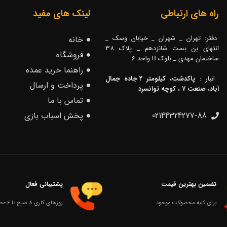
راه های ارتباطی
لینک های مفید
دفتر: تهران _ شهران _ خیابان وسک _
خانه
انتهای بن بست شانزدهم _ پلاک 38
فروشگاه
ساختمان مهدی _ بلوک B واحد 6
راهنما خرید عمده
انبار :
پاکدشت، کیلومتر ۲ جاده جمال
پرداخت و ارسال
آباد، صنعت ۷ ، کوچه توانسرد
تماس با ما
02144324277-88
پخش اسباب بازی
تضمین بهترین قیمت
پشتیبانی فعال
برای کلیه محصولات موجود
روزهای کاری 8 صبح تا 6 عصر