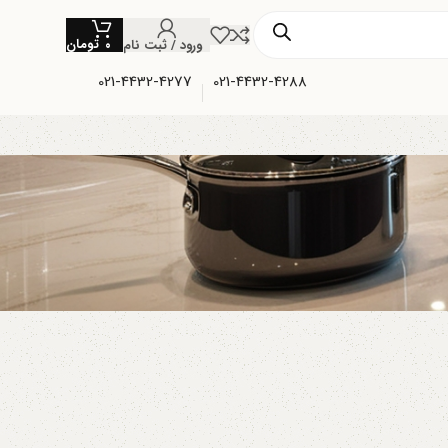
تومان
ورود / ثبت نام
۰
021-4432-4277
021-4432-4288