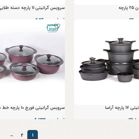
رچه
سرویس گرانیتی 11 پارچه دسته طلایی pvd میلا
تومان
۲,۲۴۰,۰۰۰
رچه آراسا
سرویس گرانیتی فورج 10 پارچه خط دار
تومان
۹,۶۳۳,۰۰۰
→
2
1