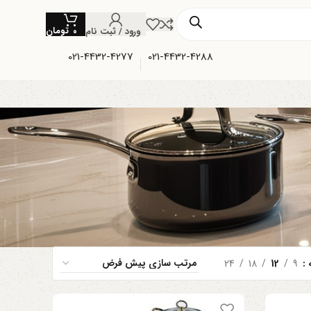
تومان
ورود / ثبت نام
۰
021-4432-4277
021-4432-4288
ه
9
12
18
24