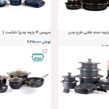
رویس 14 پارچه دسته طلایی طرح چدن
سرویس 14 پارچه چدن( دایکست )
تومان
۴,۳۵۰,۰۰۰