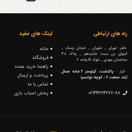
راه های ارتباطی
لینک های مفید
دفتر: تهران _ شهران _ خیابان وسک _
خانه
انتهای بن بست شانزدهم _ پلاک 38
فروشگاه
ساختمان مهدی _ بلوک B واحد 6
راهنما خرید عمده
انبار :
پاکدشت، کیلومتر ۲ جاده جمال
پرداخت و ارسال
آباد، صنعت ۷ ، کوچه توانسرد
تماس با ما
02144324277-88
پخش اسباب بازی