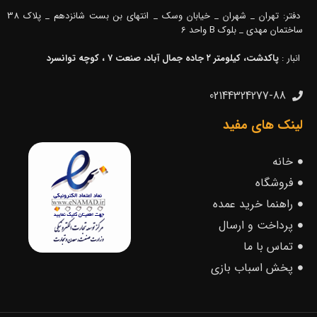
دفتر: تهران _ شهران _ خیابان وسک _ انتهای بن بست شانزدهم _ پلاک 38
ساختمان مهدی _ بلوک B واحد 6
انبار :
پاکدشت، کیلومتر ۲ جاده جمال آباد، صنعت ۷ ، کوچه توانسرد
02144324277-88
لینک های مفید
خانه
فروشگاه
راهنما خرید عمده
پرداخت و ارسال
تماس با ما
پخش اسباب بازی