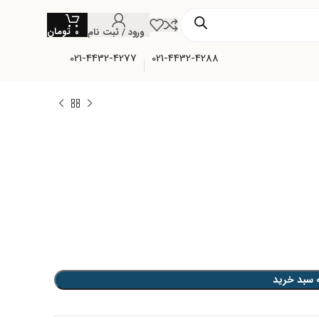
تومان
ورود / ثبت نام
۰
021-4432-4277
021-4432-4288
 سبد خرید