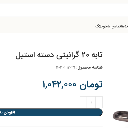
ندها
تماس باما
وبلاگ
تابه 20 گرانیتی دسته استیل
شناسه محصول:
110301112031
تومان
۱,۰۴۲,۰۰۰
افزودن به