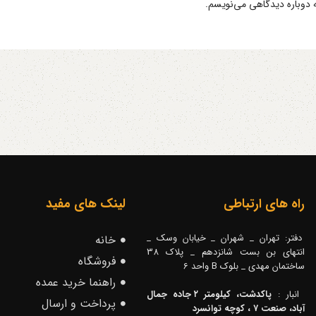
ه دوباره دیدگاهی می‌نویسم.
راه های ارتباطی
لینک های مفید
دفتر: تهران _ شهران _ خیابان وسک _
خانه
انتهای بن بست شانزدهم _ پلاک 38
فروشگاه
ساختمان مهدی _ بلوک B واحد 6
راهنما خرید عمده
انبار :
پاکدشت، کیلومتر ۲ جاده جمال
پرداخت و ارسال
آباد، صنعت ۷ ، کوچه توانسرد