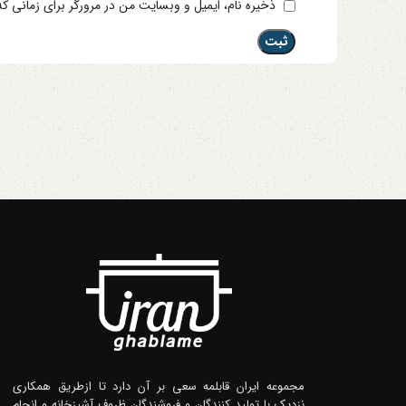
ذخیره نام، ایمیل و وبسایت من در مرورگر برای زمانی ک
مجموعه ایران قابلمه سعی بر آن دارد تا ازطریق همکاری
نزدیک با تولید کنندگان و فروشندگان ظروف آشپزخانه و انجام