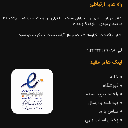
راه های ارتباطی
دفتر: تهران _ شهران _ خیابان وسک _ انتهای بن بست شانزدهم _ پلاک 38
ساختمان مهدی _ بلوک B واحد 6
انبار :
پاکدشت، کیلومتر ۲ جاده جمال آباد، صنعت ۷ ، کوچه توانسرد
02144324277-88
لینک های مفید
خانه
فروشگاه
راهنما خرید عمده
پرداخت و ارسال
تماس با ما
پخش اسباب بازی