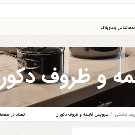
ندها
تماس باما
وبلاگ
ه و ظروف دکورا
وف کششی
سرویس قابلمه و ظروف دکورال
تعداد در صفح