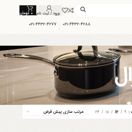
تومان
ورود / ثبت نام
۰
021-4432-4277
021-4432-4288
ل
ه
9
12
18
24