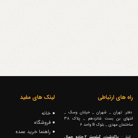
راه های ارتباطی
لینک های مفید
دفتر: تهران _ شهران _ خیابان وسک _
خانه
انتهای بن بست شانزدهم _ پلاک 38
فروشگاه
ساختمان مهدی _ بلوک B واحد 6
راهنما خرید عمده
انبار :
پاکدشت، کیلومتر ۲ جاده جمال