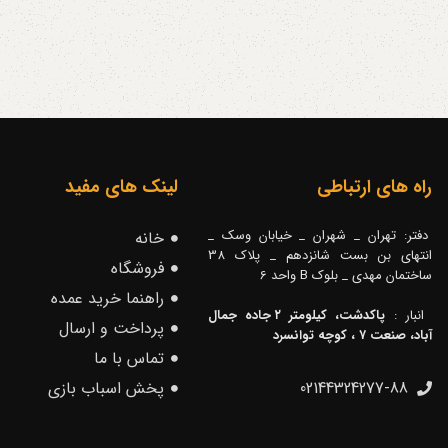
راه های ارتباطی
لینک های مفید
دفتر: تهران _ شهران _ خیابان وسک _
خانه
انتهای بن بست شانزدهم _ پلاک 38
فروشگاه
ساختمان مهدی _ بلوک B واحد 6
راهنما خرید عمده
انبار :
پاکدشت، کیلومتر ۲ جاده جمال
پرداخت و ارسال
آباد، صنعت ۷ ، کوچه توانسرد
تماس با ما
02144324277-88
پخش اسباب بازی