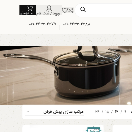
تومان
ورود / ثبت نام
۰
021-4432-4277
021-4432-4288
ه
9
12
18
24